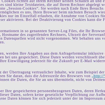
. Cookies richten auf Ihrem Rechner keinen Schaden an und e
ies sind kleine Textdateien, die auf Ihrem Rechner abgelegt w
nte „Session-Cookies“. Sie werden nach Ende Ihres Besuchs 
 ermöglichen es uns, Ihren Browser beim nächsten Besuch wie
ies nur im Einzelfall erlauben, die Annahme von Cookies für
r aktivieren. Bei der Deaktivierung von Cookies kann die Fun
formationen in so genannten Server-Log Files, die Ihr Browse
 Hostname des zugreifenden Rechners, Uhrzeit der Serveranf
 Datenquellen wird nicht vorgenommen. Wir behalten uns vor
en.
en, werden Ihre Angaben aus dem Anfrageformular inklusive
n bei uns gespeichert. Diese Daten werden verschlüsselt über
hre Einwilligung jederzeit für die Zukunft per E-Mail widerr
 der Übertragung vertraulicher Inhalte, wie zum Beispiel der 
nen Sie daran, dass die Adresszeile des Browsers von
„http://
önnen die Daten, die Sie an uns übermitteln, nicht von Dritte
 über Ihre gespeicherten personenbezogenen Daten, deren He
ieser Daten, sofern keine gesetzliche Verpflichtung zur Auf
ne Daten können Sie sich jederzeit unter der im Impressum