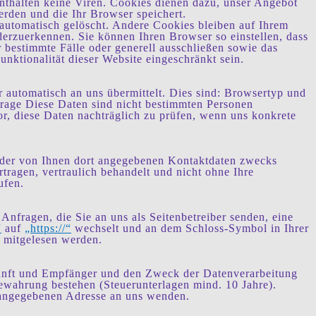
nthalten keine Viren. Cookies dienen dazu, unser Angebot
erden und die Ihr Browser speichert.
automatisch gelöscht. Andere Cookies bleiben auf Ihrem
derzuerkennen. Sie können Ihren Browser so einstellen, dass
 bestimmte Fälle oder generell ausschließen sowie das
ktionalität dieser Website eingeschränkt sein.
r automatisch an uns übermittelt. Dies sind: Browsertyp und
rage Diese Daten sind nicht bestimmten Personen
, diese Daten nachträglich zu prüfen, wenn uns konkrete
 der von Ihnen dort angegebenen Kontaktdaten zwecks
tragen, vertraulich behandelt und nicht ohne Ihre
ufen.
Anfragen, die Sie an uns als Seitenbetreiber senden, eine
“
auf
„https://“
wechselt und an dem Schloss-Symbol in Ihrer
n mitgelesen werden.
rkunft und Empfänger und den Zweck der Datenverarbeitung
bewahrung bestehen (Steuerunterlagen mind. 10 Jahre).
 angegebenen Adresse an uns wenden.