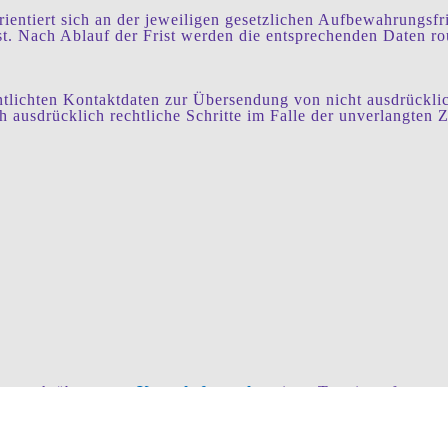
ntiert sich an der jeweiligen gesetzlichen Aufbewahrungsfris
st. Nach Ablauf der Frist werden die entsprechenden Daten rou
lichten Kontaktdaten zur Übersendung von nicht ausdrücklic
ich ausdrücklich rechtliche Schritte im Falle der unverlangt
en auch über unser
Kontaktformular
einen Termin anfragen o