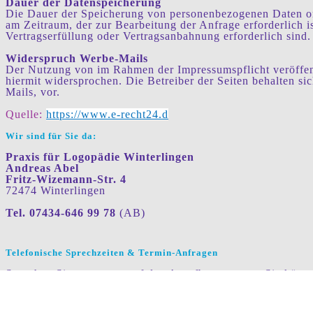
Dauer der Datenspeicherung
Die Dauer der Speicherung von personenbezogenen Daten orie
am Zeitraum, der zur Bearbeitung der Anfrage erforderlich i
Vertragserfüllung oder Vertragsanbahnung erforderlich sind.
Widerspruch Werbe-Mails
Der Nutzung von im Rahmen der Impressumspflicht veröffent
hiermit widersprochen. Die Betreiber der Seiten behalten s
Mails, vor.
Quelle:
https://www.e-recht24.d
Wir sind für Sie da:
Praxis für Logopädie Winterlingen
Andreas Abel
Fritz-Wizemann-Str. 4
72474 Winterlingen
Tel. 07434-646 99 78
(AB)
Telefonische Sprechzeiten & Termin-Anfragen
Sprechen Sie uns gerne auf den Anrufbeantworter. Sie könn
baldmöglichst zurück.