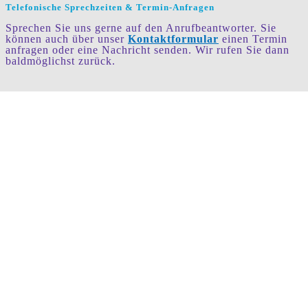
Telefonische Sprechzeiten & Termin-Anfragen
Sprechen Sie uns gerne auf den Anrufbeantworter. Sie
können auch über unser
Kontaktformular
einen Termin
anfragen oder eine Nachricht senden. Wir rufen Sie dann
baldmöglichst zurück.
Hier finden Sie unsere Praxis
Suche nach Fachbegriffen
Suchergebnis für:
Schlucken, Sprechen, Stimme: Ihr Ziel – unser
Weg.